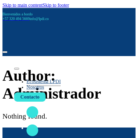
Skip to main content
Skip to footer
Bienvenidos a bordo
+57 320 494 5669
info@lpdi.co
Author:
Ecosistema LPDI
Nosotros
Administrador
Contacto
Nothing found.