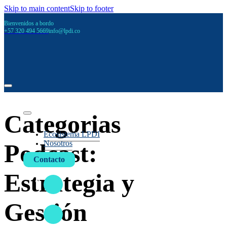
Skip to main content
Skip to footer
Bienvenidos a bordo
+57 320 494 5669
info@lpdi.co
Categorias
Ecosistema LPDI
Nosotros
Podcast:
Contacto
Estrategia y
Gestión