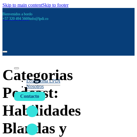
Skip to main content
Skip to footer
Bienvenidos a bordo
+57 320 494 5669
info@lpdi.co
Categorias
Ecosistema LPDI
Nosotros
Podcast:
Contacto
Habilidades
Blandas y