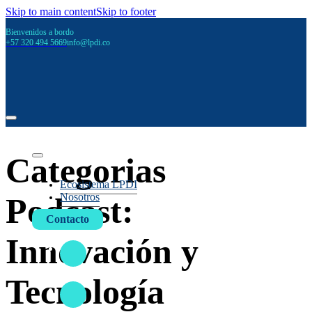
Skip to main content
Skip to footer
Bienvenidos a bordo
+57 320 494 5669
info@lpdi.co
Categorias
Ecosistema LPDI
Nosotros
Podcast:
Contacto
Innovación y
Tecnología