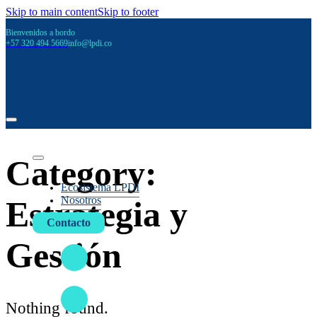
Skip to main content
Skip to footer
Bienvenidos a bordo
+57 320 494 5669
info@lpdi.co
Category:
Ecosistema LPDI
Nosotros
Estrategia y
Contacto
Gestión
Nothing found.