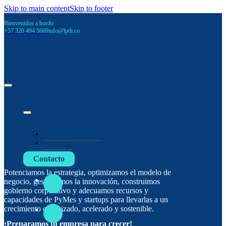
Skip to main content
Skip to footer
Bienvenidos a bordo
+57 320 494 5669
info@lpdi.co
Ecosistema LPDI
Nosotros
Contacto
Potenciamos la estrategia, optimizamos el modelo de
negocio, gestionamos la innovación, construimos
gobierno corporativo y adecuamos recursos y
capacidades de PyMes y startups para llevarlas a un
crecimiento organizado, acelerado y sostenible.
¡Preparamos tu empresa para crecer!