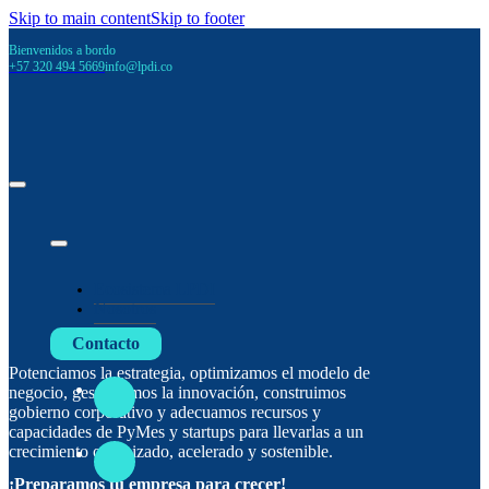
Skip to main content
Skip to footer
Bienvenidos a bordo
+57 320 494 5669
info@lpdi.co
Ecosistema LPDI
Nosotros
Contacto
Potenciamos la estrategia, optimizamos el modelo de
negocio, gestionamos la innovación, construimos
gobierno corporativo y adecuamos recursos y
capacidades de PyMes y startups para llevarlas a un
crecimiento organizado, acelerado y sostenible.
¡Preparamos tu empresa para crecer!