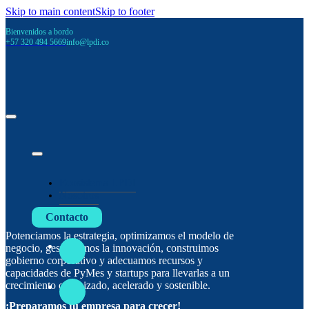
Skip to main content
Skip to footer
Bienvenidos a bordo
+57 320 494 5669
info@lpdi.co
Ecosistema LPDI
Nosotros
Contacto
Potenciamos la estrategia, optimizamos el modelo de
negocio, gestionamos la innovación, construimos
gobierno corporativo y adecuamos recursos y
capacidades de PyMes y startups para llevarlas a un
crecimiento organizado, acelerado y sostenible.
¡Preparamos tu empresa para crecer!