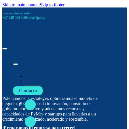
Skip to main content
Skip to footer
Bienvenidos a bordo
+57 320 494 5669
info@lpdi.co
Ecosistema LPDI
Nosotros
Contacto
Potenciamos la estrategia, optimizamos el modelo de
negocio, gestionamos la innovación, construimos
gobierno corporativo y adecuamos recursos y
capacidades de PyMes y startups para llevarlas a un
crecimiento organizado, acelerado y sostenible.
¡Preparamos tu empresa para crecer!