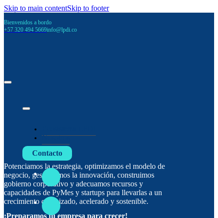
Skip to main content
Skip to footer
Bienvenidos a bordo
+57 320 494 5669
info@lpdi.co
Ecosistema LPDI
Nosotros
Contacto
Potenciamos la estrategia, optimizamos el modelo de
negocio, gestionamos la innovación, construimos
gobierno corporativo y adecuamos recursos y
capacidades de PyMes y startups para llevarlas a un
crecimiento organizado, acelerado y sostenible.
¡Preparamos tu empresa para crecer!